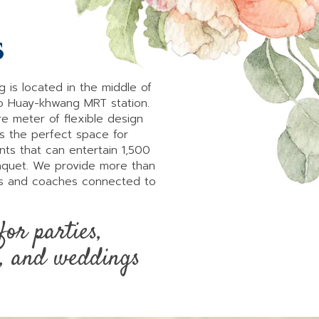
s
 is located in the middle of
 Huay-khwang MRT station.
e meter of flexible design
is the perfect space for
nts that can entertain 1,500
nquet. We provide more than
rs and coaches connected to
for parties,
s, and weddings