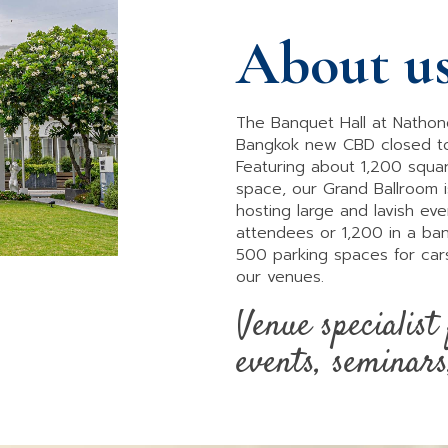
About u
The Banquet Hall at Nathong
Bangkok new CBD closed to
Featuring about 1,200 squar
space, our Grand Ballroom 
hosting large and lavish eve
attendees or 1,200 in a ba
500 parking spaces for ca
our venues.
Venue specialist 
events, seminar